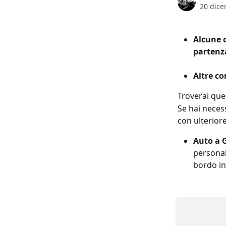
20 dic
Alcune 
partenz
Altre c
Troverai ques
Se hai necess
con ulterior
Auto a 
personal
bordo in