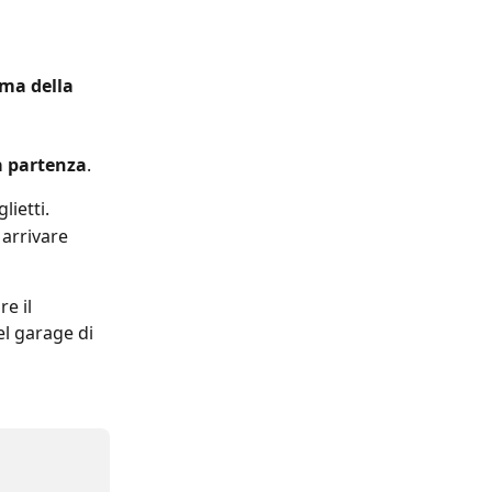
ma della 
a partenza
.
lietti.
 arrivare 
e il 
l garage di 