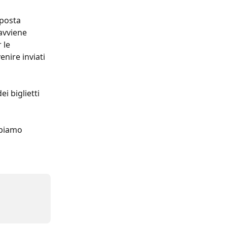
 posta 
avviene 
 le 
enire inviati 
i biglietti 
bbiamo 